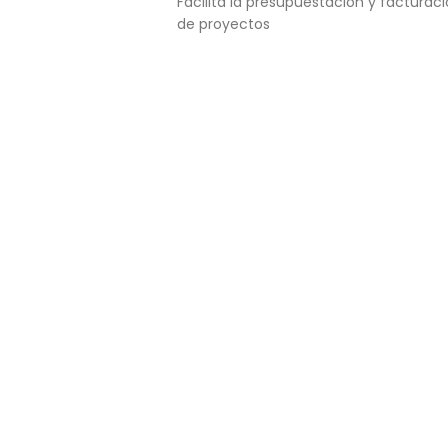
Facilita la presupuestación y facturac
de proyectos