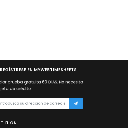
REGÍSTRESE EN MYWEBTIMESHEETS
iciar prueba gratuita 60 DÍAS. No necesita
rjeta de crédito
T IT ON